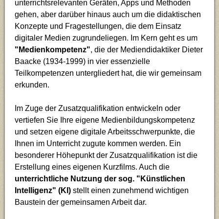
unterrichtsrelevanten Geräten, Apps und Methoden
Mathematik (Ma)
gehen, aber darüber hinaus auch um die didaktischen
Konzepte und Fragestellungen, die dem Einsatz
Musik (Mu)
digitaler Medien zugrundeliegen. Im Kern geht es um
"Medienkompetenz"
, die der Mediendidaktiker Dieter
Baacke (1934-1999) in vier essenzielle
Philosophie (Phil)
Teilkompetenzen untergliedert hat, die wir gemeinsam
erkunden.
Physik (Ph)
Im Zuge der Zusatzqualifikation entwickeln oder
Spanisch (Sn)
vertiefen Sie Ihre eigene Medienbildungskompetenz
und setzen eigene digitale Arbeitsschwerpunkte, die
Sport (Sp)
Ihnen im Unterricht zugute kommen werden. Ein
besonderer Höhepunkt der Zusatzqualifikation ist die
Erstellung eines eigenen Kurzfilms. Auch die
unterrichtliche Nutzung der sog. "Künstlichen
Intelligenz" (KI)
stellt einen zunehmend wichtigen
Baustein der gemeinsamen Arbeit dar.