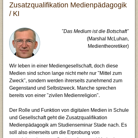
Zusatzqualifikation Medienpädagogik
Schulen
Impressum
Chemie (Ch)
Bilingualer Unterricht
/ KI
FAQ
Deutsch (De)
Medienpädagogik
"Das Medium ist die Botschaft"
IServ
Englisch (En)
Gesellschaftslehre
(Marshal McLuhan,
Medientheoretiker)
Stade
Erdkunde (Ek)
Naturwissenschaften
Wir leben in einer Mediengesellschaft, doch diese
Ev. Religion (Re)
Medien sind schon lange nicht mehr nur "Mittel zum
Zweck", sondern werden ihrerseits zunehmend zum
Französisch (Fr)
Gegenstand und Selbstzweck. Manche sprechen
bereits von einer "zivilen Medienreligion".
Geschichte (Ge)
Der Rolle und Funktion von digitalen Medien in Schule
Informatik (If)
und Gesellschaft geht die Zusatzqualifikation
Medienpädagogik am Studienseminar Stade nach. Es
Kunst (Ku)
soll also einerseits um die Erprobung von