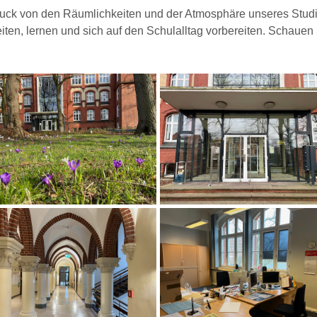
uck von den Räumlichkeiten und der Atmosphäre unseres Studi
en, lernen und sich auf den Schulalltag vorbereiten. Schauen S
kusblüte
Eingang
ransicht
Sekretariat