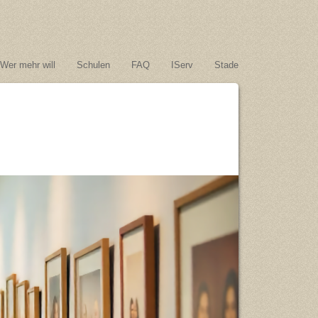
Wer mehr will
Schulen
FAQ
IServ
Stade