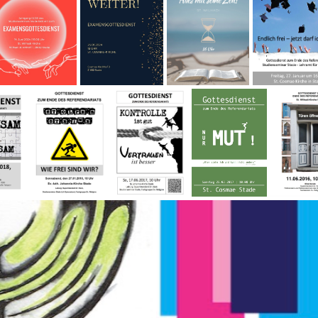
ni 2024)
sam
Wie frei sind
Kontrolle ist
Nur Mut
Türen öf
sam
wir? (Januar
gut, Vertrauen
(Januar 2017)
(Juni 201
8)
2018)
ist besser (Juni
2017)
Behüten auf dem Weg... (Juli 20