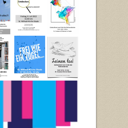
ankommt (Juli
2020)
2022)
fnen
Frei wei ein
Leinen los (Juli
6)
Vogel (Februar
2015)
2016)
14)