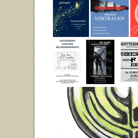
(Januar 2026)
(Januar 2025)
(Ju
Lass dein
Escape Room
Gemein
Licht
- Bring Licht
statt ein
leuchten
ins Dunkel
(Juni 201
(Juni 2019)
(Januar 2019)
Auf dem Weg (Januar 2015)