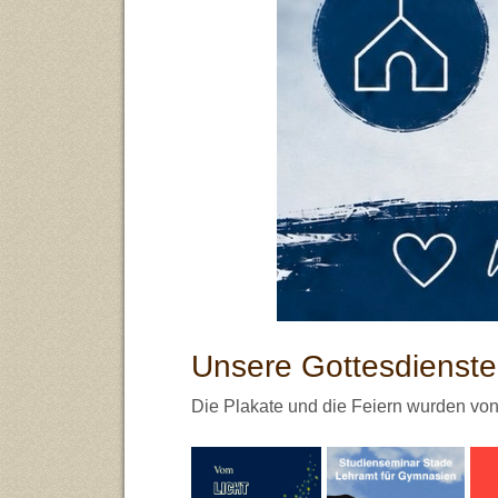
Unsere Gottesdienste
Die Plakate und die Feiern wurden vo
Vom Licht
Befreit durchs
Vo
getragen
Vertrauen
un