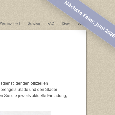
Nächste Feier: Juni 202
Wer mehr will
Schulen
FAQ
IServ
Stade
ienst, der den offiziellen
 Sprengels Stade und den Stader
en Sie die jeweils aktuelle Einladung,