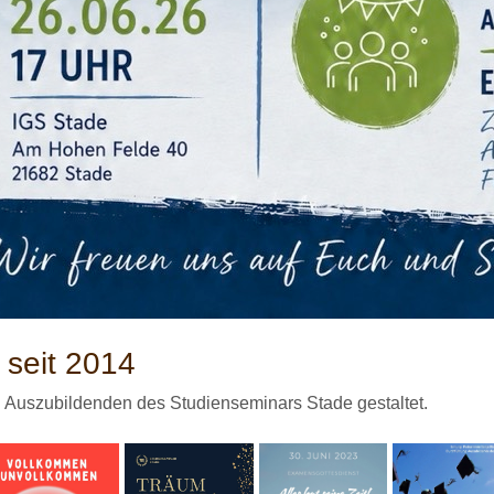
 seit 2014
n Auszubildenden des Studienseminars Stade gestaltet.
llkommen
Träum weiter
Alles hat seine
Endlich frei
vollkommen
(Januar 2024)
Zeit (Juni 2023)
(Januar 2023