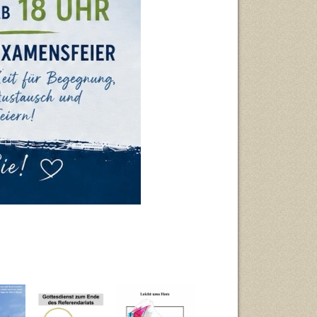
Entdecken,
Leicht ums
)
worauf es
Herz (Januar