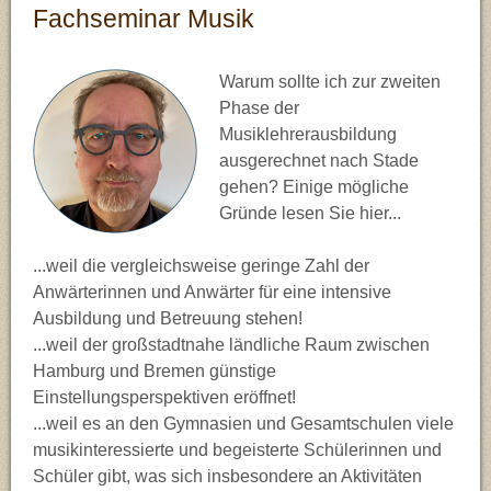
Fachseminar Musik
Schulen
Impressum
Chemie (Ch)
Bilingualer Unterricht
FAQ
Deutsch (De)
Medienpädagogik
Warum sollte ich zur zweiten
Phase der
IServ
Englisch (En)
Gesellschaftslehre
Musiklehrerausbildung
ausgerechnet nach Stade
Stade
Erdkunde (Ek)
Naturwissenschaften
gehen? Einige mögliche
Gründe lesen Sie hier...
Ev. Religion (Re)
...weil die vergleichsweise geringe Zahl der
Anwärterinnen und Anwärter für eine intensive
Französisch (Fr)
Ausbildung und Betreuung stehen!
...weil der großstadtnahe ländliche Raum zwischen
Geschichte (Ge)
Hamburg und Bremen günstige
Einstellungsperspektiven eröffnet!
Informatik (If)
...weil es an den Gymnasien und Gesamtschulen viele
musikinteressierte und begeisterte Schülerinnen und
Kunst (Ku)
Schüler gibt, was sich insbesondere an Aktivitäten