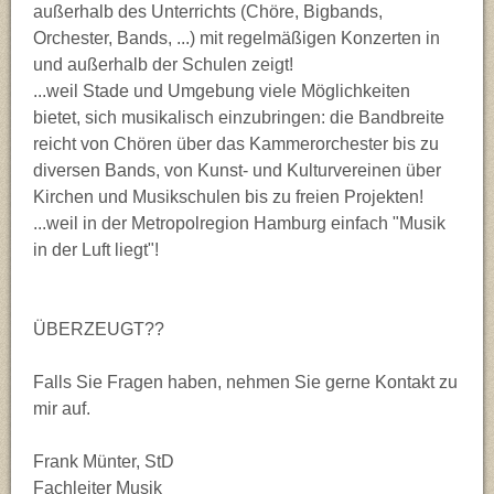
außerhalb des Unterrichts (Chöre, Bigbands,
Mathematik (Ma)
Orchester, Bands, ...) mit regelmäßigen Konzerten in
und außerhalb der Schulen zeigt!
Musik (Mu)
...weil Stade und Umgebung viele Möglichkeiten
bietet, sich musikalisch einzubringen: die Bandbreite
Philosophie (Phil)
reicht von Chören über das Kammerorchester bis zu
diversen Bands, von Kunst- und Kulturvereinen über
Kirchen und Musikschulen bis zu freien Projekten!
Physik (Ph)
...weil in der Metropolregion Hamburg einfach "Musik
in der Luft liegt"!
Spanisch (Sn)
Sport (Sp)
ÜBERZEUGT??
Falls Sie Fragen haben, nehmen Sie gerne Kontakt zu
mir auf.
Frank Münter, StD
Fachleiter Musik