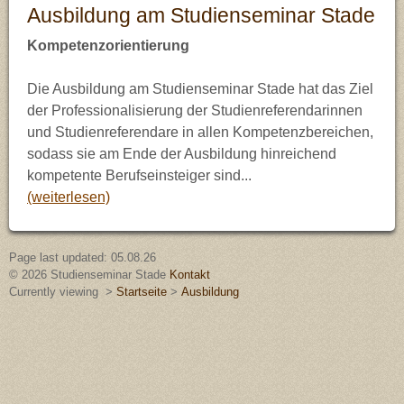
Ausbildung am Studienseminar Stade
Schulen
Impressum
Chemie (Ch)
Bilingualer Unterricht
Kompetenzorientierung
FAQ
Deutsch (De)
Medienpädagogik
Die Ausbildung am Studienseminar Stade hat das Ziel
IServ
Englisch (En)
Gesellschaftslehre
der Professionalisierung der Studienreferendarinnen
und Studienreferendare in allen Kompetenzbereichen,
Stade
Erdkunde (Ek)
Naturwissenschaften
sodass sie am Ende der Ausbildung hinreichend
kompetente Berufseinsteiger sind
...
(weiterlesen)
Ev. Religion (Re)
Französisch (Fr)
Page last updated: 05.08.26
© 2026 Studienseminar Stade
Kontakt
Geschichte (Ge)
Currently viewing
>
Startseite
>
Ausbildung
Informatik (If)
Kunst (Ku)