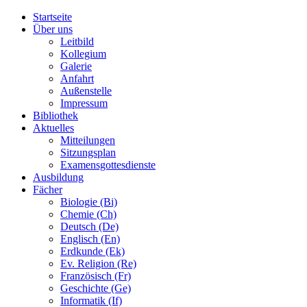
Startseite
Über uns
Leitbild
Kollegium
Galerie
Anfahrt
Außenstelle
Impressum
Bibliothek
Aktuelles
Mitteilungen
Sitzungsplan
Examensgottesdienste
Ausbildung
Fächer
Biologie (Bi)
Chemie (Ch)
Deutsch (De)
Englisch (En)
Erdkunde (Ek)
Ev. Religion (Re)
Französisch (Fr)
Geschichte (Ge)
Informatik (If)