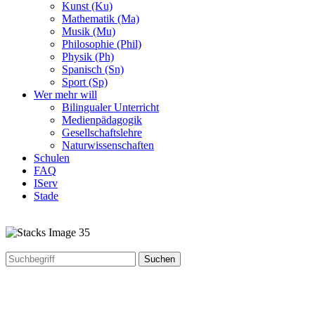
Kunst (Ku)
Mathematik (Ma)
Musik (Mu)
Philosophie (Phil)
Physik (Ph)
Spanisch (Sn)
Sport (Sp)
Wer mehr will
Bilingualer Unterricht
Medienpädagogik
Gesellschaftslehre
Naturwissenschaften
Schulen
FAQ
IServ
Stade
Suchen