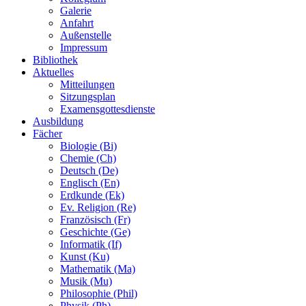
Galerie
Anfahrt
Außenstelle
Impressum
Bibliothek
Aktuelles
Mitteilungen
Sitzungsplan
Examensgottesdienste
Ausbildung
Fächer
Biologie (Bi)
Chemie (Ch)
Deutsch (De)
Englisch (En)
Erdkunde (Ek)
Ev. Religion (Re)
Französisch (Fr)
Geschichte (Ge)
Informatik (If)
Kunst (Ku)
Mathematik (Ma)
Musik (Mu)
Philosophie (Phil)
Physik (Ph)