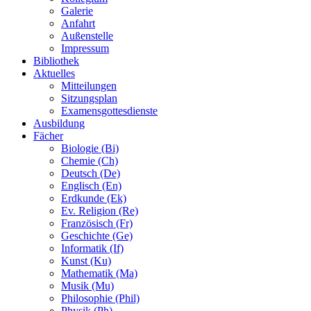
Galerie
Anfahrt
Außenstelle
Impressum
Bibliothek
Aktuelles
Mitteilungen
Sitzungsplan
Examensgottesdienste
Ausbildung
Fächer
Biologie (Bi)
Chemie (Ch)
Deutsch (De)
Englisch (En)
Erdkunde (Ek)
Ev. Religion (Re)
Französisch (Fr)
Geschichte (Ge)
Informatik (If)
Kunst (Ku)
Mathematik (Ma)
Musik (Mu)
Philosophie (Phil)
Physik (Ph)