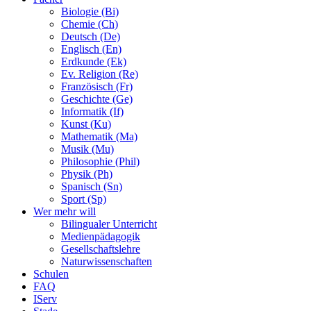
Biologie (Bi)
Chemie (Ch)
Deutsch (De)
Englisch (En)
Erdkunde (Ek)
Ev. Religion (Re)
Französisch (Fr)
Geschichte (Ge)
Informatik (If)
Kunst (Ku)
Mathematik (Ma)
Musik (Mu)
Philosophie (Phil)
Physik (Ph)
Spanisch (Sn)
Sport (Sp)
Wer mehr will
Bilingualer Unterricht
Medienpädagogik
Gesellschaftslehre
Naturwissenschaften
Schulen
FAQ
IServ