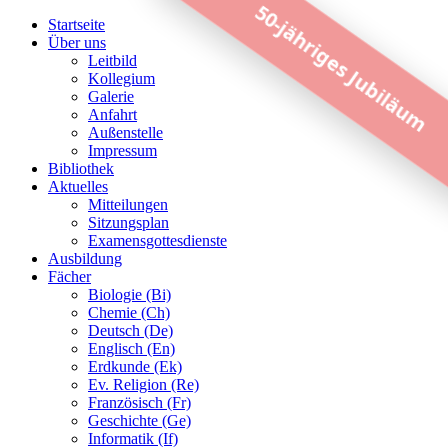
50-jähriges Jubiläum
Startseite
Über uns
Leitbild
Kollegium
Galerie
Anfahrt
Außenstelle
Impressum
Bibliothek
Aktuelles
Mitteilungen
Sitzungsplan
Examensgottesdienste
Ausbildung
Fächer
Biologie (Bi)
Chemie (Ch)
Deutsch (De)
Englisch (En)
Erdkunde (Ek)
Ev. Religion (Re)
Französisch (Fr)
Geschichte (Ge)
Informatik (If)