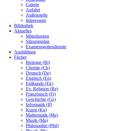
Galerie
Anfahrt
Außenstelle
Impressum
Bibliothek
Aktuelles
Mitteilungen
Sitzungsplan
Examensgottesdienste
Ausbildung
Fächer
Biologie (Bi)
Chemie (Ch)
Deutsch (De)
Englisch (En)
Erdkunde (Ek)
Ev. Religion (Re)
Französisch (Fr)
Geschichte (Ge)
Informatik (If)
Kunst (Ku)
Mathematik (Ma)
Musik (Mu)
Philosophie (Phil)
Physik (Ph)