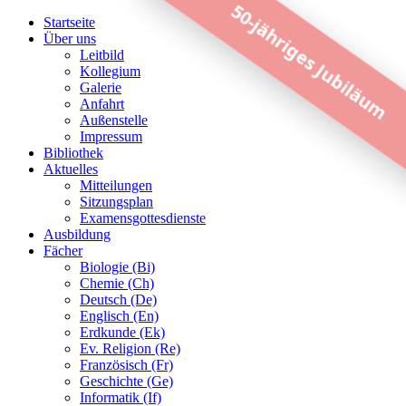
50-jähriges Jubiläum
Startseite
Über uns
Leitbild
Kollegium
Galerie
Anfahrt
Außenstelle
Impressum
Bibliothek
Aktuelles
Mitteilungen
Sitzungsplan
Examensgottesdienste
Ausbildung
Fächer
Biologie (Bi)
Chemie (Ch)
Deutsch (De)
Englisch (En)
Erdkunde (Ek)
Ev. Religion (Re)
Französisch (Fr)
Geschichte (Ge)
Informatik (If)