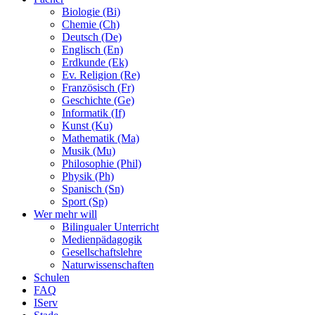
Biologie (Bi)
Chemie (Ch)
Deutsch (De)
Englisch (En)
Erdkunde (Ek)
Ev. Religion (Re)
Französisch (Fr)
Geschichte (Ge)
Informatik (If)
Kunst (Ku)
Mathematik (Ma)
Musik (Mu)
Philosophie (Phil)
Physik (Ph)
Spanisch (Sn)
Sport (Sp)
Wer mehr will
Bilingualer Unterricht
Medienpädagogik
Gesellschaftslehre
Naturwissenschaften
Schulen
FAQ
IServ