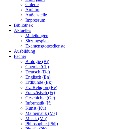
Galerie
Anfahrt
Außenstelle
Impressum
Bibliothek
Aktuelles
Mitteilungen
Sitzungsplan
Examensgottesdienste
Ausbildung
Fächer
Biologie (Bi)
Chemie (Ch)
Deutsch (De)
Englisch (En)
Erdkunde (Ek)
Ev. Religion (Re)
Französisch (Fr)
Geschichte (Ge)
Informatik (If)
Kunst (Ku)
Mathematik (Ma)
Musik (Mu)
Philosophie (Phil)
Physik (Ph)