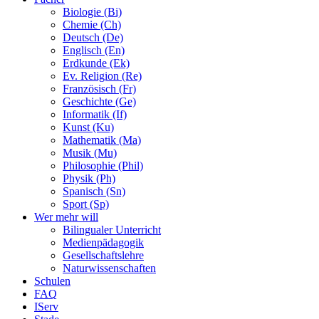
Biologie (Bi)
Chemie (Ch)
Deutsch (De)
Englisch (En)
Erdkunde (Ek)
Ev. Religion (Re)
Französisch (Fr)
Geschichte (Ge)
Informatik (If)
Kunst (Ku)
Mathematik (Ma)
Musik (Mu)
Philosophie (Phil)
Physik (Ph)
Spanisch (Sn)
Sport (Sp)
Wer mehr will
Bilingualer Unterricht
Medienpädagogik
Gesellschaftslehre
Naturwissenschaften
Schulen
FAQ
IServ