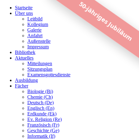
50-jähriges Jubiläum
Startseite
Über uns
Leitbild
Kollegium
Galerie
Anfahrt
Außenstelle
Impressum
Bibliothek
Aktuelles
Mitteilungen
Sitzungsplan
Examensgottesdienste
Ausbildung
Fächer
Biologie (Bi)
Chemie (Ch)
Deutsch (De)
Englisch (En)
Erdkunde (Ek)
Ev. Religion (Re)
Französisch (Fr)
Geschichte (Ge)
Informatik (If)