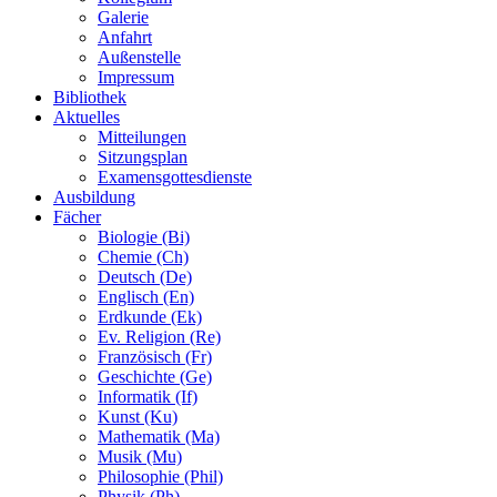
Galerie
Anfahrt
Außenstelle
Impressum
Bibliothek
Aktuelles
Mitteilungen
Sitzungsplan
Examensgottesdienste
Ausbildung
Fächer
Biologie (Bi)
Chemie (Ch)
Deutsch (De)
Englisch (En)
Erdkunde (Ek)
Ev. Religion (Re)
Französisch (Fr)
Geschichte (Ge)
Informatik (If)
Kunst (Ku)
Mathematik (Ma)
Musik (Mu)
Philosophie (Phil)
Physik (Ph)