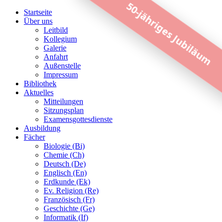
50-jähriges Jubiläum
Startseite
Über uns
Leitbild
Kollegium
Galerie
Anfahrt
Außenstelle
Impressum
Bibliothek
Aktuelles
Mitteilungen
Sitzungsplan
Examensgottesdienste
Ausbildung
Fächer
Biologie (Bi)
Chemie (Ch)
Deutsch (De)
Englisch (En)
Erdkunde (Ek)
Ev. Religion (Re)
Französisch (Fr)
Geschichte (Ge)
Informatik (If)