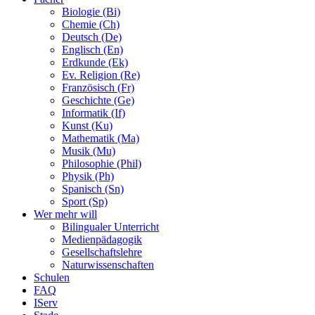
Biologie (Bi)
Chemie (Ch)
Deutsch (De)
Englisch (En)
Erdkunde (Ek)
Ev. Religion (Re)
Französisch (Fr)
Geschichte (Ge)
Informatik (If)
Kunst (Ku)
Mathematik (Ma)
Musik (Mu)
Philosophie (Phil)
Physik (Ph)
Spanisch (Sn)
Sport (Sp)
Wer mehr will
Bilingualer Unterricht
Medienpädagogik
Gesellschaftslehre
Naturwissenschaften
Schulen
FAQ
IServ