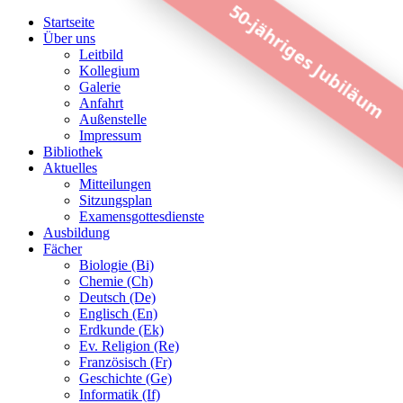
50-jähriges Jubiläum
Startseite
Über uns
Leitbild
Kollegium
Galerie
Anfahrt
Außenstelle
Impressum
Bibliothek
Aktuelles
Mitteilungen
Sitzungsplan
Examensgottesdienste
Ausbildung
Fächer
Biologie (Bi)
Chemie (Ch)
Deutsch (De)
Englisch (En)
Erdkunde (Ek)
Ev. Religion (Re)
Französisch (Fr)
Geschichte (Ge)
Informatik (If)