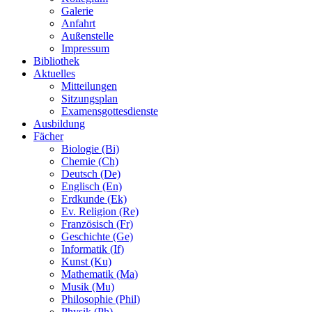
Galerie
Anfahrt
Außenstelle
Impressum
Bibliothek
Aktuelles
Mitteilungen
Sitzungsplan
Examensgottesdienste
Ausbildung
Fächer
Biologie (Bi)
Chemie (Ch)
Deutsch (De)
Englisch (En)
Erdkunde (Ek)
Ev. Religion (Re)
Französisch (Fr)
Geschichte (Ge)
Informatik (If)
Kunst (Ku)
Mathematik (Ma)
Musik (Mu)
Philosophie (Phil)
Physik (Ph)