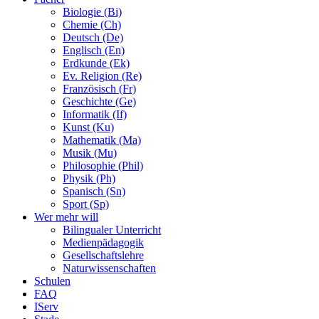
Biologie (Bi)
Chemie (Ch)
Deutsch (De)
Englisch (En)
Erdkunde (Ek)
Ev. Religion (Re)
Französisch (Fr)
Geschichte (Ge)
Informatik (If)
Kunst (Ku)
Mathematik (Ma)
Musik (Mu)
Philosophie (Phil)
Physik (Ph)
Spanisch (Sn)
Sport (Sp)
Wer mehr will
Bilingualer Unterricht
Medienpädagogik
Gesellschaftslehre
Naturwissenschaften
Schulen
FAQ
IServ