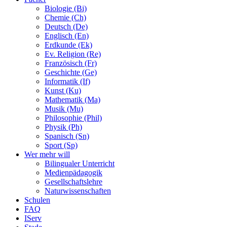
Biologie (Bi)
Chemie (Ch)
Deutsch (De)
Englisch (En)
Erdkunde (Ek)
Ev. Religion (Re)
Französisch (Fr)
Geschichte (Ge)
Informatik (If)
Kunst (Ku)
Mathematik (Ma)
Musik (Mu)
Philosophie (Phil)
Physik (Ph)
Spanisch (Sn)
Sport (Sp)
Wer mehr will
Bilingualer Unterricht
Medienpädagogik
Gesellschaftslehre
Naturwissenschaften
Schulen
FAQ
IServ