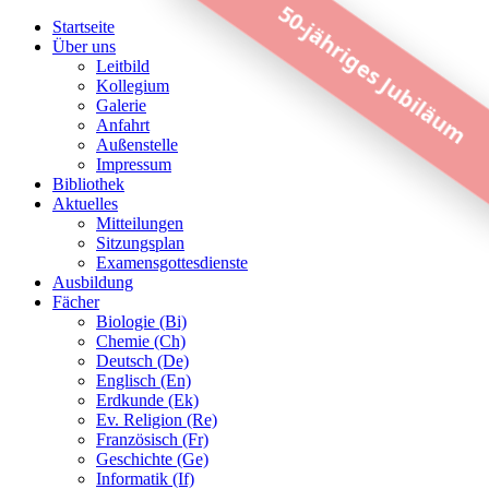
50-jähriges Jubiläum
Startseite
Über uns
Leitbild
Kollegium
Galerie
Anfahrt
Außenstelle
Impressum
Bibliothek
Aktuelles
Mitteilungen
Sitzungsplan
Examensgottesdienste
Ausbildung
Fächer
Biologie (Bi)
Chemie (Ch)
Deutsch (De)
Englisch (En)
Erdkunde (Ek)
Ev. Religion (Re)
Französisch (Fr)
Geschichte (Ge)
Informatik (If)