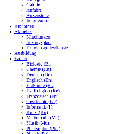
Galerie
Anfahrt
Außenstelle
Impressum
Bibliothek
Aktuelles
Mitteilungen
Sitzungsplan
Examensgottesdienste
Ausbildung
Fächer
Biologie (Bi)
Chemie (Ch)
Deutsch (De)
Englisch (En)
Erdkunde (Ek)
Ev. Religion (Re)
Französisch (Fr)
Geschichte (Ge)
Informatik (If)
Kunst (Ku)
Mathematik (Ma)
Musik (Mu)
Philosophie (Phil)
Physik (Ph)