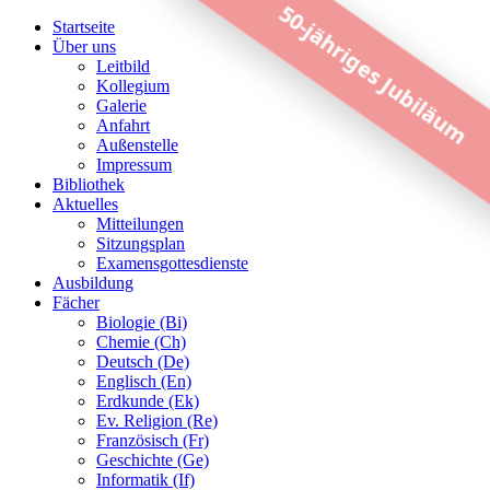
50-jähriges Jubiläum
Startseite
Über uns
Leitbild
Kollegium
Galerie
Anfahrt
Außenstelle
Impressum
Bibliothek
Aktuelles
Mitteilungen
Sitzungsplan
Examensgottesdienste
Ausbildung
Fächer
Biologie (Bi)
Chemie (Ch)
Deutsch (De)
Englisch (En)
Erdkunde (Ek)
Ev. Religion (Re)
Französisch (Fr)
Geschichte (Ge)
Informatik (If)