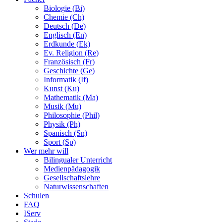
Biologie (Bi)
Chemie (Ch)
Deutsch (De)
Englisch (En)
Erdkunde (Ek)
Ev. Religion (Re)
Französisch (Fr)
Geschichte (Ge)
Informatik (If)
Kunst (Ku)
Mathematik (Ma)
Musik (Mu)
Philosophie (Phil)
Physik (Ph)
Spanisch (Sn)
Sport (Sp)
Wer mehr will
Bilingualer Unterricht
Medienpädagogik
Gesellschaftslehre
Naturwissenschaften
Schulen
FAQ
IServ