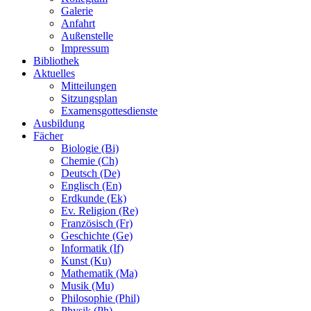
Galerie
Anfahrt
Außenstelle
Impressum
Bibliothek
Aktuelles
Mitteilungen
Sitzungsplan
Examensgottesdienste
Ausbildung
Fächer
Biologie (Bi)
Chemie (Ch)
Deutsch (De)
Englisch (En)
Erdkunde (Ek)
Ev. Religion (Re)
Französisch (Fr)
Geschichte (Ge)
Informatik (If)
Kunst (Ku)
Mathematik (Ma)
Musik (Mu)
Philosophie (Phil)
Physik (Ph)