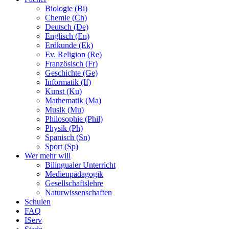
Biologie (Bi)
Chemie (Ch)
Deutsch (De)
Englisch (En)
Erdkunde (Ek)
Ev. Religion (Re)
Französisch (Fr)
Geschichte (Ge)
Informatik (If)
Kunst (Ku)
Mathematik (Ma)
Musik (Mu)
Philosophie (Phil)
Physik (Ph)
Spanisch (Sn)
Sport (Sp)
Wer mehr will
Bilingualer Unterricht
Medienpädagogik
Gesellschaftslehre
Naturwissenschaften
Schulen
FAQ
IServ