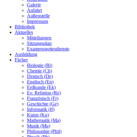
Galerie
Anfahrt
Außenstelle
Impressum
Bibliothek
Aktuelles
Mitteilungen
Sitzungsplan
Examensgottesdienste
Ausbildung
Fächer
Biologie (Bi)
Chemie (Ch)
Deutsch (De)
Englisch (En)
Erdkunde (Ek)
Ev. Religion (Re)
Französisch (Fr)
Geschichte (Ge)
Informatik (If)
Kunst (Ku)
Mathematik (Ma)
Musik (Mu)
Philosophie (Phil)
Physik (Ph)