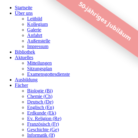
50-jähriges Jubiläum
Startseite
Über uns
Leitbild
Kollegium
Galerie
Anfahrt
Außenstelle
Impressum
Bibliothek
Aktuelles
Mitteilungen
Sitzungsplan
Examensgottesdienste
Ausbildung
Fächer
Biologie (Bi)
Chemie (Ch)
Deutsch (De)
Englisch (En)
Erdkunde (Ek)
Ev. Religion (Re)
Französisch (Fr)
Geschichte (Ge)
Informatik (If)