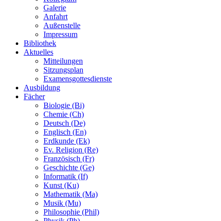
Galerie
Anfahrt
Außenstelle
Impressum
Bibliothek
Aktuelles
Mitteilungen
Sitzungsplan
Examensgottesdienste
Ausbildung
Fächer
Biologie (Bi)
Chemie (Ch)
Deutsch (De)
Englisch (En)
Erdkunde (Ek)
Ev. Religion (Re)
Französisch (Fr)
Geschichte (Ge)
Informatik (If)
Kunst (Ku)
Mathematik (Ma)
Musik (Mu)
Philosophie (Phil)
Physik (Ph)