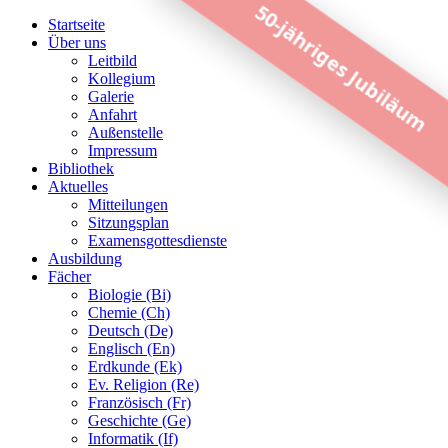
50-jähriges Jubiläum
Startseite
Über uns
Leitbild
Kollegium
Galerie
Anfahrt
Außenstelle
Impressum
Bibliothek
Aktuelles
Mitteilungen
Sitzungsplan
Examensgottesdienste
Ausbildung
Fächer
Biologie (Bi)
Chemie (Ch)
Deutsch (De)
Englisch (En)
Erdkunde (Ek)
Ev. Religion (Re)
Französisch (Fr)
Geschichte (Ge)
Informatik (If)