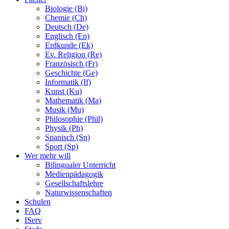
Biologie (Bi)
Chemie (Ch)
Deutsch (De)
Englisch (En)
Erdkunde (Ek)
Ev. Religion (Re)
Französisch (Fr)
Geschichte (Ge)
Informatik (If)
Kunst (Ku)
Mathematik (Ma)
Musik (Mu)
Philosophie (Phil)
Physik (Ph)
Spanisch (Sn)
Sport (Sp)
Wer mehr will
Bilingualer Unterricht
Medienpädagogik
Gesellschaftslehre
Naturwissenschaften
Schulen
FAQ
IServ