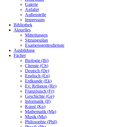
Galerie
Anfahrt
Außenstelle
Impressum
Bibliothek
Aktuelles
Mitteilungen
Sitzungsplan
Examensgottesdienste
Ausbildung
Fächer
Biologie (Bi)
Chemie (Ch)
Deutsch (De)
Englisch (En)
Erdkunde (Ek)
Ev. Religion (Re)
Französisch (Fr)
Geschichte (Ge)
Informatik (If)
Kunst (Ku)
Mathematik (Ma)
Musik (Mu)
Philosophie (Phil)
Physik (Ph)