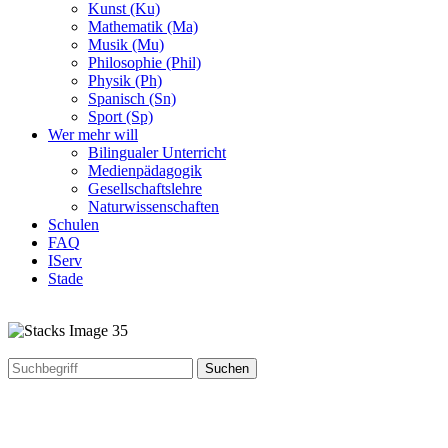
Kunst (Ku)
Mathematik (Ma)
Musik (Mu)
Philosophie (Phil)
Physik (Ph)
Spanisch (Sn)
Sport (Sp)
Wer mehr will
Bilingualer Unterricht
Medienpädagogik
Gesellschaftslehre
Naturwissenschaften
Schulen
FAQ
IServ
Stade
Suchen