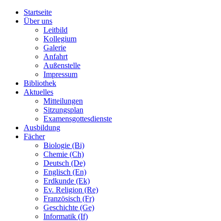
Startseite
Über uns
Leitbild
Kollegium
Galerie
Anfahrt
Außenstelle
Impressum
Bibliothek
Aktuelles
Mitteilungen
Sitzungsplan
Examensgottesdienste
Ausbildung
Fächer
Biologie (Bi)
Chemie (Ch)
Deutsch (De)
Englisch (En)
Erdkunde (Ek)
Ev. Religion (Re)
Französisch (Fr)
Geschichte (Ge)
Informatik (If)