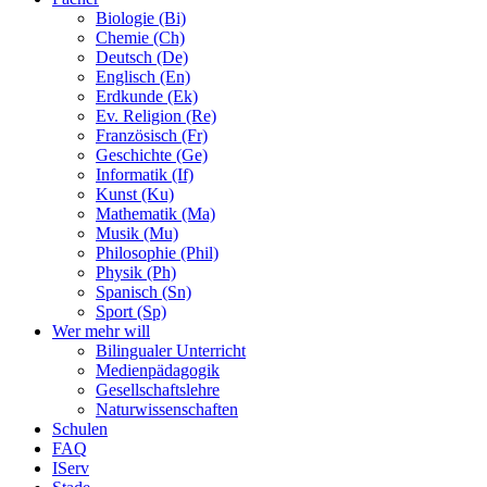
Biologie (Bi)
Chemie (Ch)
Deutsch (De)
Englisch (En)
Erdkunde (Ek)
Ev. Religion (Re)
Französisch (Fr)
Geschichte (Ge)
Informatik (If)
Kunst (Ku)
Mathematik (Ma)
Musik (Mu)
Philosophie (Phil)
Physik (Ph)
Spanisch (Sn)
Sport (Sp)
Wer mehr will
Bilingualer Unterricht
Medienpädagogik
Gesellschaftslehre
Naturwissenschaften
Schulen
FAQ
IServ