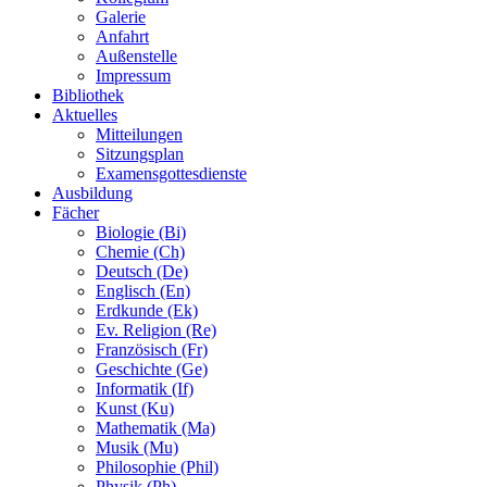
Galerie
Anfahrt
Außenstelle
Impressum
Bibliothek
Aktuelles
Mitteilungen
Sitzungsplan
Examensgottesdienste
Ausbildung
Fächer
Biologie (Bi)
Chemie (Ch)
Deutsch (De)
Englisch (En)
Erdkunde (Ek)
Ev. Religion (Re)
Französisch (Fr)
Geschichte (Ge)
Informatik (If)
Kunst (Ku)
Mathematik (Ma)
Musik (Mu)
Philosophie (Phil)
Physik (Ph)