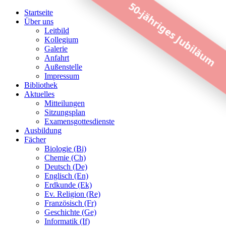
50-jähriges Jubiläum
Startseite
Über uns
Leitbild
Kollegium
Galerie
Anfahrt
Außenstelle
Impressum
Bibliothek
Aktuelles
Mitteilungen
Sitzungsplan
Examensgottesdienste
Ausbildung
Fächer
Biologie (Bi)
Chemie (Ch)
Deutsch (De)
Englisch (En)
Erdkunde (Ek)
Ev. Religion (Re)
Französisch (Fr)
Geschichte (Ge)
Informatik (If)