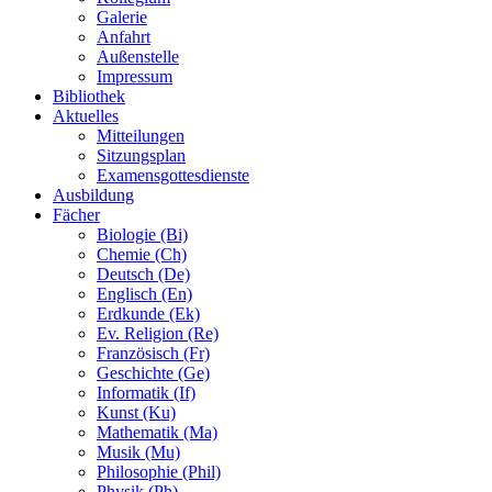
Galerie
Anfahrt
Außenstelle
Impressum
Bibliothek
Aktuelles
Mitteilungen
Sitzungsplan
Examensgottesdienste
Ausbildung
Fächer
Biologie (Bi)
Chemie (Ch)
Deutsch (De)
Englisch (En)
Erdkunde (Ek)
Ev. Religion (Re)
Französisch (Fr)
Geschichte (Ge)
Informatik (If)
Kunst (Ku)
Mathematik (Ma)
Musik (Mu)
Philosophie (Phil)
Physik (Ph)