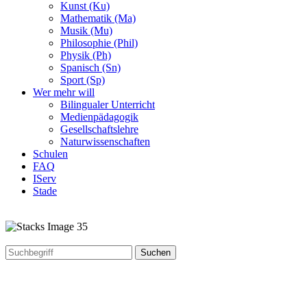
Kunst (Ku)
Mathematik (Ma)
Musik (Mu)
Philosophie (Phil)
Physik (Ph)
Spanisch (Sn)
Sport (Sp)
Wer mehr will
Bilingualer Unterricht
Medienpädagogik
Gesellschaftslehre
Naturwissenschaften
Schulen
FAQ
IServ
Stade
Suchen