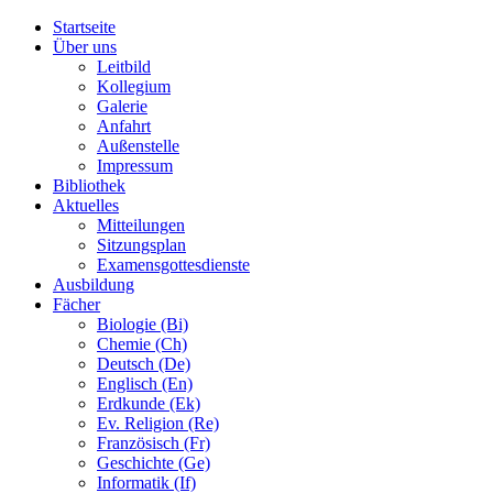
Startseite
Über uns
Leitbild
Kollegium
Galerie
Anfahrt
Außenstelle
Impressum
Bibliothek
Aktuelles
Mitteilungen
Sitzungsplan
Examensgottesdienste
Ausbildung
Fächer
Biologie (Bi)
Chemie (Ch)
Deutsch (De)
Englisch (En)
Erdkunde (Ek)
Ev. Religion (Re)
Französisch (Fr)
Geschichte (Ge)
Informatik (If)