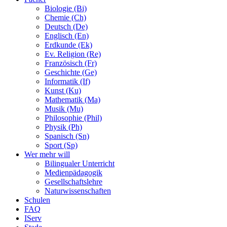
Biologie (Bi)
Chemie (Ch)
Deutsch (De)
Englisch (En)
Erdkunde (Ek)
Ev. Religion (Re)
Französisch (Fr)
Geschichte (Ge)
Informatik (If)
Kunst (Ku)
Mathematik (Ma)
Musik (Mu)
Philosophie (Phil)
Physik (Ph)
Spanisch (Sn)
Sport (Sp)
Wer mehr will
Bilingualer Unterricht
Medienpädagogik
Gesellschaftslehre
Naturwissenschaften
Schulen
FAQ
IServ