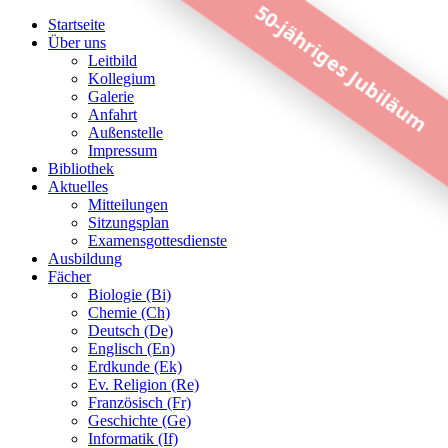
50-jähriges Jubiläum
Startseite
Über uns
Leitbild
Kollegium
Galerie
Anfahrt
Außenstelle
Impressum
Bibliothek
Aktuelles
Mitteilungen
Sitzungsplan
Examensgottesdienste
Ausbildung
Fächer
Biologie (Bi)
Chemie (Ch)
Deutsch (De)
Englisch (En)
Erdkunde (Ek)
Ev. Religion (Re)
Französisch (Fr)
Geschichte (Ge)
Informatik (If)