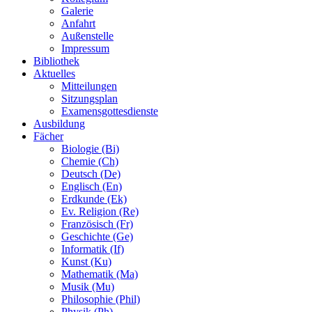
Galerie
Anfahrt
Außenstelle
Impressum
Bibliothek
Aktuelles
Mitteilungen
Sitzungsplan
Examensgottesdienste
Ausbildung
Fächer
Biologie (Bi)
Chemie (Ch)
Deutsch (De)
Englisch (En)
Erdkunde (Ek)
Ev. Religion (Re)
Französisch (Fr)
Geschichte (Ge)
Informatik (If)
Kunst (Ku)
Mathematik (Ma)
Musik (Mu)
Philosophie (Phil)
Physik (Ph)